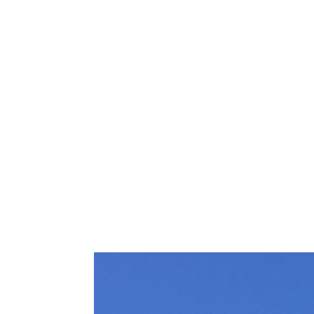
Opsinjoorke Mechelen
Work
About me