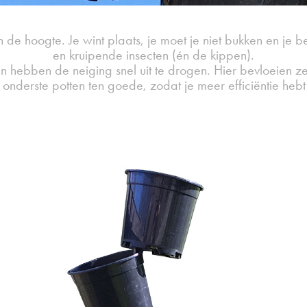
 de hoogte. Je wint plaats, je moet je niet bukken en je b
en kruipende insecten (én de kippen).
n hebben de neiging snel uit te drogen. Hier bevloeien ze 
onderste potten ten goede, zodat je meer efficiëntie hebt